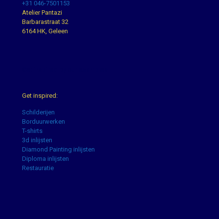
+31 046-7501153
Atelier Pantazi
Barbarastraat 32
6164 HK, Geleen
Get inspired by our examples
Get inspired:
Schilderijen
Borduurwerken
T-shirts
3d inlijsten
Diamond Painting inlijsten
Diploma inlijsten
Restauratie