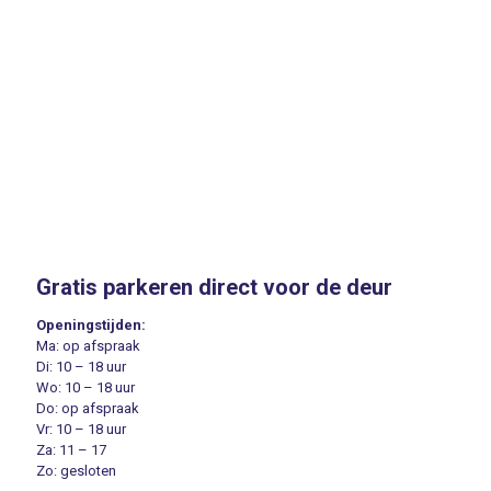
Voor deze bedrijven en instellingen hebben we mooie
inlijstingen verzorgd
Gratis parkeren direct voor de deur
Openingstijden:
Ma: op afspraak
Di: 10 – 18 uur
Wo: 10 – 18 uur
Do: op afspraak
Vr: 10 – 18 uur
Za: 11 – 17
Zo: gesloten