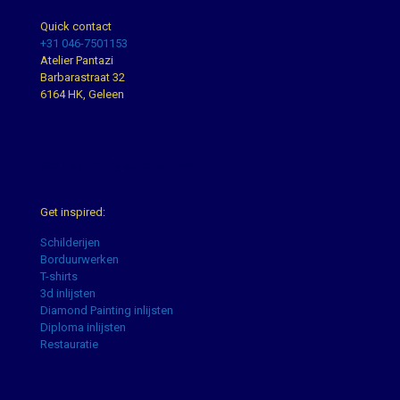
Quick contact
+31 046-7501153
Atelier Pantazi
Barbarastraat 32
6164 HK, Geleen
Get inspired by our examples
Get inspired:
Schilderijen
Borduurwerken
T-shirts
3d inlijsten
Diamond Painting inlijsten
Diploma inlijsten
Restauratie