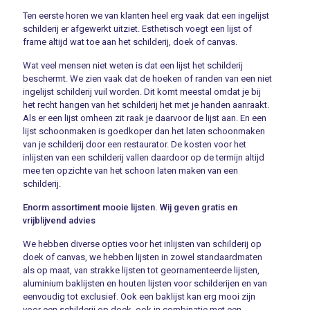
Ten eerste horen we van klanten heel erg vaak dat een ingelijst
schilderij er afgewerkt uitziet. Esthetisch voegt een lijst of
frame altijd wat toe aan het schilderij, doek of canvas.
Wat veel mensen niet weten is dat een lijst het schilderij
beschermt. We zien vaak dat de hoeken of randen van een niet
ingelijst schilderij vuil worden. Dit komt meestal omdat je bij
het recht hangen van het schilderij het met je handen aanraakt.
Als er een lijst omheen zit raak je daarvoor de lijst aan. En een
lijst schoonmaken is goedkoper dan het laten schoonmaken
van je schilderij door een restaurator. De kosten voor het
inlijsten van een schilderij vallen daardoor op de termijn altijd
mee ten opzichte van het schoon laten maken van een
schilderij.
Enorm assortiment mooie lijsten. Wij geven gratis en
vrijblijvend advies
We hebben diverse opties voor het inlijsten van schilderij op
doek of canvas, we hebben lijsten in zowel standaardmaten
als op maat, van strakke lijsten tot geornamenteerde lijsten,
aluminium baklijsten en houten lijsten voor schilderijen en van
eenvoudig tot exclusief. Ook een baklijst kan erg mooi zijn
voor een schilderij op doek, ook in combinatie met een