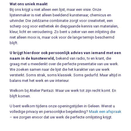
Wat ons uniek maakt
Bij ons krijgt u niet alleen een lijst, maar een visie. Onze
lijstenmaker is niet alleen beeldend kunstenaar, chemicus en
uitvinder. Die zeldzame combinatie zorgt voor creativiteit, een
scherp oog voor esthetiek én diepgaande kennis van materialen,
kleur, licht en veroudering. Zo bent u zeker van een inlijsting die
niet alleen mooi is, maar ook voor de lange termijn beschermd
blijft.
U krijgt hierdoor ook persoonlijk advies van iemand met een
naam in de kunstwereld,
bekend van radio, tv en krant, die
graag met u meedenkt over de perfecte presentatie van uw werk.
We zoeken samen naar de lijst die het karakter van uw werk
versterkt. Soms strak, soms klassiek. Soms gedurfd. Maar altijd in
balans met het werk en uw interieur.
Welkom bij Atelier Pantazi. Waar uw werk tot zijn recht komt. En
blijft komen.
U bent welkom tijdens onze openingstijden in Geleen. Wenst u
volledige privacy en persoonlijke begeleiding?
Maak een afspraak
– we zorgen ervoor dat uw werk de perfecte omlijsting krijgt.