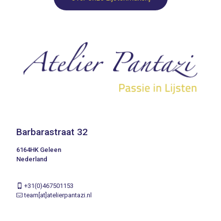
Barbarastraat 32
6164HK Geleen
Nederland
+31(0)467501153
team[at]atelierpantazi.nl