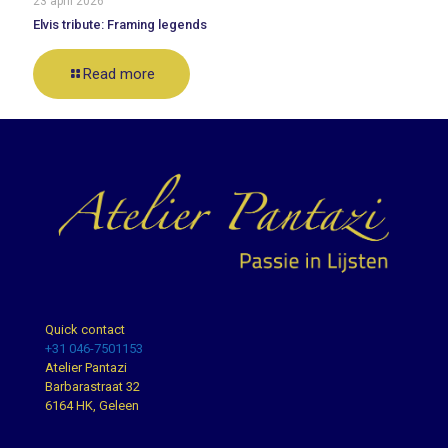
23 april 2026
Elvis tribute: Framing legends
Read more
Quick contact
+31 046-7501153
Atelier Pantazi
Barbarastraat 32
6164 HK, Geleen